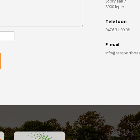
Sobrylaan 7
8900 Ieper
Telefoon
0476 31 09 98
E-mail
info@sassportboez