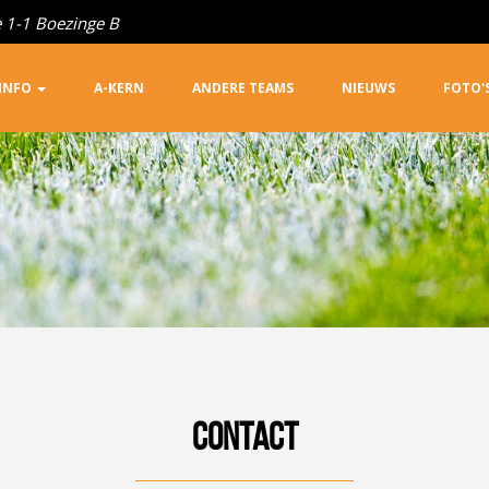
 2-1 Blankenberge
INFO
A-KERN
ANDERE TEAMS
NIEUWS
FOTO'
CONTACT